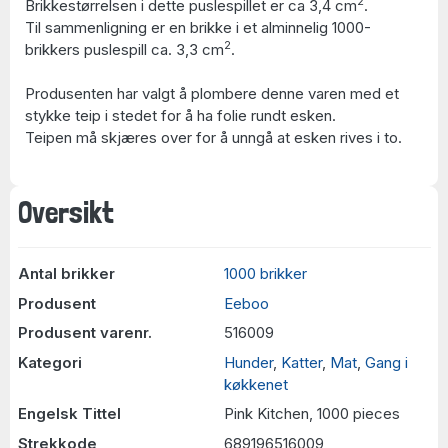
2
Brikkestørrelsen i dette puslespillet er ca 3,4 cm
.
Til sammenligning er en brikke i et alminnelig 1000-
2
brikkers puslespill ca. 3,3 cm
.
Produsenten har valgt å plombere denne varen med et
stykke teip i stedet for å ha folie rundt esken.
Teipen må skjæres over for å unngå at esken rives i to.
Oversikt
Antal brikker
1000 brikker
Produsent
Eeboo
Produsent varenr.
516009
Kategori
Hunder
,
Katter
,
Mat
,
Gang i
køkkenet
Engelsk Tittel
Pink Kitchen, 1000 pieces
Strekkode
689196516009