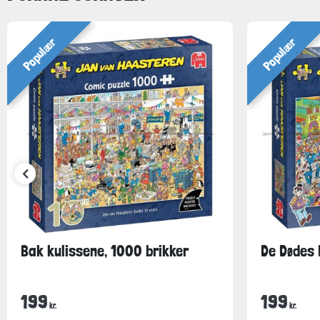
Populær
Populær
Bak kulissene, 1000 brikker
De Dødes 
199
199
kr.
kr.