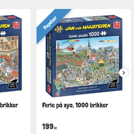
Populær
brikker
Ferie på øya, 1000 brikker
199
kr.