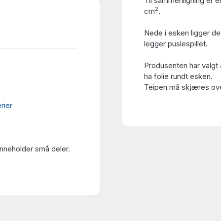
Til sammenligning er en
2
cm
.
Nede i esken ligger de
legger puslespillet.
Produsenten har valgt 
ha folie rundt esken.
Teipen må skjæres over
rier
Inneholder små deler.