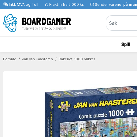
Inkl. MVA og Toll
Fraktfri fra 2.000 kr.
Sender varene:
på ma
Spill
Forside
Jan van Haasteren
Bakeriet, 1000 brikker