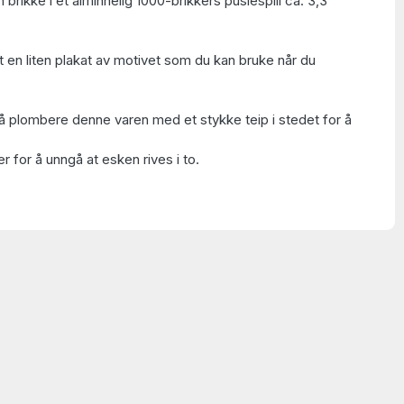
 brikke i et alminnelig 1000-brikkers puslespill ca. 3,3
t en liten plakat av motivet som du kan bruke når du
å plombere denne varen med et stykke teip i stedet for å
 for å unngå at esken rives i to.