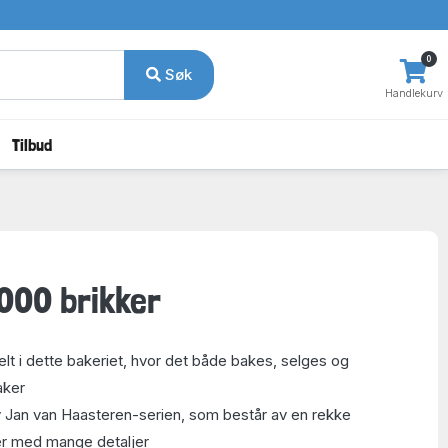
0
Søk
Handlekurv
Tilbud
1000 brikker
velt i dette bakeriet, hvor det både bakes, selges og
aker
v Jan van Haasteren-serien, som består av en rekke
er med mange detaljer