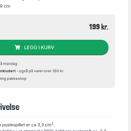
49 cm
199 kr.
LEGG I KURV
på mandag
inkludert
- også på varer over 350 kr.
Bring pakkeshop
ivelse
2
e puslespillet er ca 3,3 cm
.