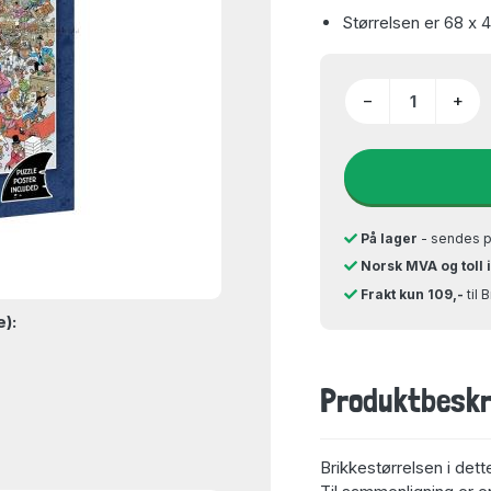
Størrelsen er 68 x 
−
+
På lager
- sendes 
Norsk MVA og toll 
Frakt kun 109,-
til 
e):
Produktbeskr
Brikkestørrelsen i dett