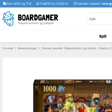
Inkl. MVA og Toll
Fraktfri fra 2.000 kr.
Sender varene:
i morge
Spill
Forside
Ravensburger
Disney-skurker: Skjønnheten og Udyret - Gaston, 1