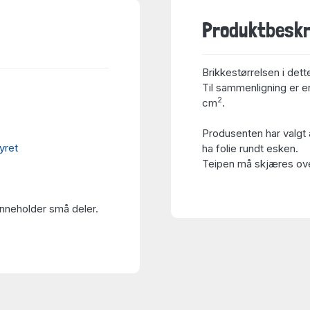
Produktbeskr
Brikkestørrelsen i dett
Til sammenligning er en
2
cm
.
Produsenten har valgt 
yret
ha folie rundt esken.
Teipen må skjæres over
Inneholder små deler.