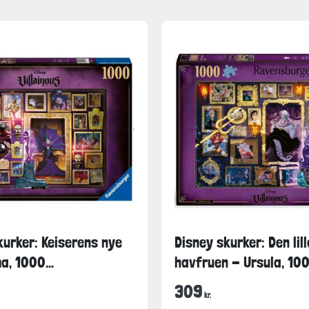
urker: Keiserens nye
Disney skurker: Den lill
a, 1000...
havfruen - Ursula, 1000
309
kr.