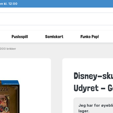
n kl. 12:00
Puslespill
Samlekort
Funko Pop!
000 brikker
Disney-sku
Udyret - G
Jeg har for øyebl
lager.