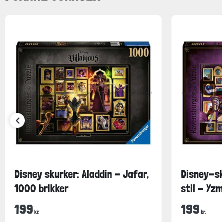
Disney skurker: Aladdin - Jafar,
Disney-sk
1000 brikker
stil - Yzm
199
199
kr.
kr.