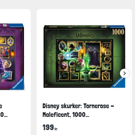
e
Disney skurker: Tornerose -
...
Maleficent, 1000...
199
kr.