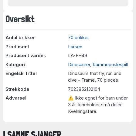
Oversikt
Antal brikker
70 brikker
Produsent
Larsen
Produsent varenr.
LA-FH49
Kategori
Dinosaurer
,
Rammepuslespill
Engelsk Tittel
Dinosaurs that fly, run and
dive - Frame, 70 pieces
Strekkode
7023852132104
Advarsel
⚠ Ikke egnet for barn under
3 år. Inneholder små deler.
Kvelningsfare.
I SAMME SJANGER