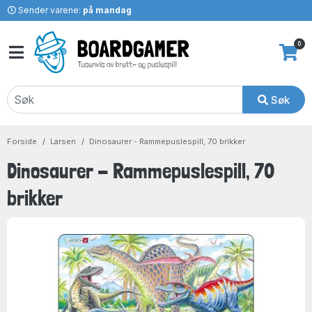
Sender varene:
på mandag
0
Søk
Forside
Larsen
Dinosaurer - Rammepuslespill, 70 brikker
Dinosaurer - Rammepuslespill, 70
brikker