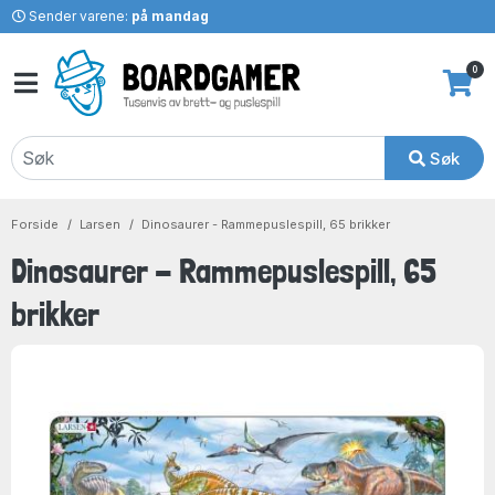
Sender varene:
på mandag
0
Søk
Forside
Larsen
Dinosaurer - Rammepuslespill, 65 brikker
Dinosaurer - Rammepuslespill, 65
brikker