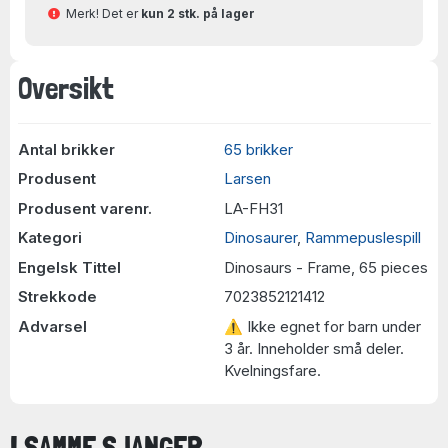
Merk! Det er
kun 2 stk. på lager
Oversikt
Antal brikker
65 brikker
Produsent
Larsen
Produsent varenr.
LA-FH31
Kategori
Dinosaurer
,
Rammepuslespill
Engelsk Tittel
Dinosaurs - Frame, 65 pieces
Strekkode
7023852121412
Advarsel
⚠ Ikke egnet for barn under
3 år. Inneholder små deler.
Kvelningsfare.
I SAMME SJANGER