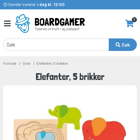
Sender varene:
i dag kl. 12:00
0
Søk
Forside
Goki
Elefanter, 5 brikker
Elefanter, 5 brikker