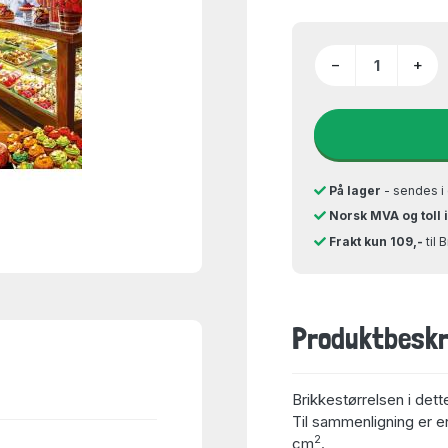
−
+
På lager
- sendes i 
Norsk MVA og toll 
Frakt kun 109,-
til 
Produktbeskr
Brikkestørrelsen i dett
Til sammenligning er en
2
cm
.