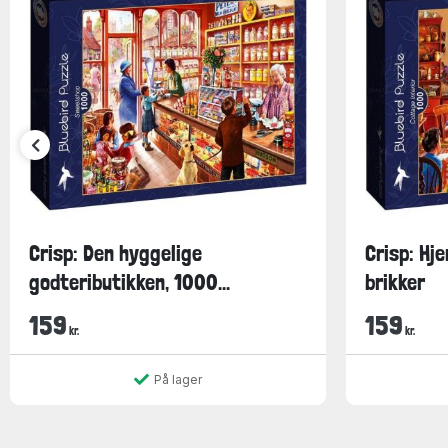
Crisp: Den hyggelige
Crisp: H
godteributikken, 1000...
brikker
159
159
kr.
kr.
På lager