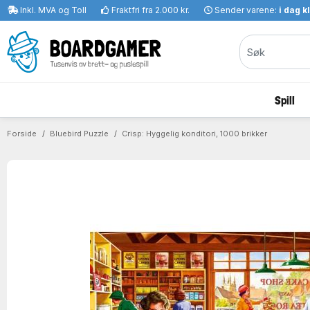
Inkl. MVA og Toll
Fraktfri fra 2.000 kr.
Sender varene:
i dag k
Spill
Forside
Bluebird Puzzle
Crisp: Hyggelig konditori, 1000 brikker