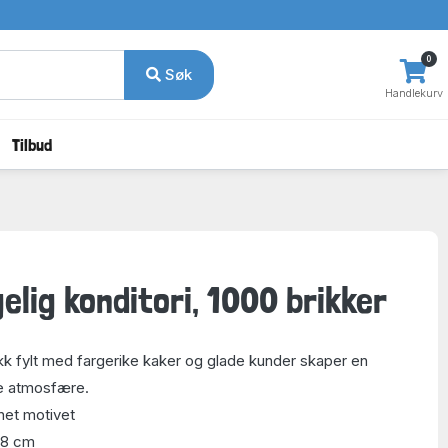
0
Søk
Handlekurv
Tilbud
elig konditori, 1000 brikker
kk fylt med fargerike kaker og glade kunder skaper en
e atmosfære.
net motivet
48 cm