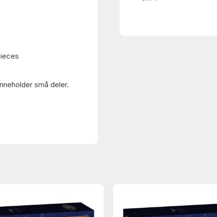
pieces
Inneholder små deler.