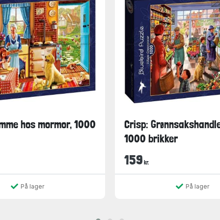
jemme hos mormor, 1000
Crisp: Grønnsakshandle
1000 brikker
159
kr.
På lager
På lager