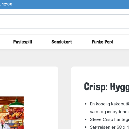
l. 12:00
Puslespill
Samlekort
Funko Pop!
Crisp: Hygg
En koselig kakebuti
varm og innbydend
Steve Crisp har teg
Størrelsen er 68 x 