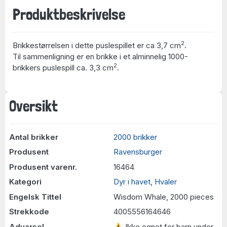
Produktbeskrivelse
2
Brikkestørrelsen i dette puslespillet er ca 3,7 cm
.
Til sammenligning er en brikke i et alminnelig 1000-
2
brikkers puslespill ca. 3,3 cm
.
Oversikt
Antal brikker
2000 brikker
Produsent
Ravensburger
Produsent varenr.
16464
Kategori
Dyr i havet
,
Hvaler
Engelsk Tittel
Wisdom Whale, 2000 pieces
Strekkode
4005556164646
Advarsel
⚠ Ikke egnet for barn under