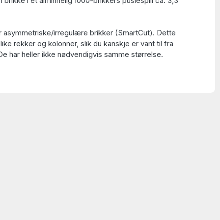
 brikke i et alminnelig 1000-brikkers puslespill ca. 3,3
ar asymmetriske/irregulære brikker (SmartCut). Dette
 like rekker og kolonner, slik du kanskje er vant til fra
 De har heller ikke nødvendigvis samme størrelse.