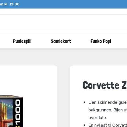
n kl. 12:00
Puslespill
Samlekort
Funko Pop!
Corvette Z
Den skinnende gule 
bakgrunnen. Bilen ut
overflate
En hyllest til Corvet