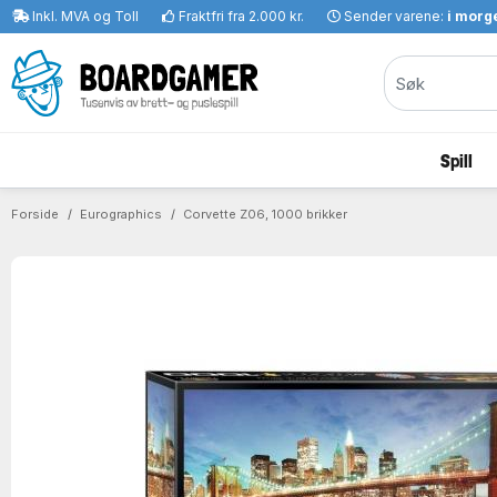
Inkl. MVA og Toll
Fraktfri fra 2.000 kr.
Sender varene:
i morge
Spill
Forside
Eurographics
Corvette Z06, 1000 brikker