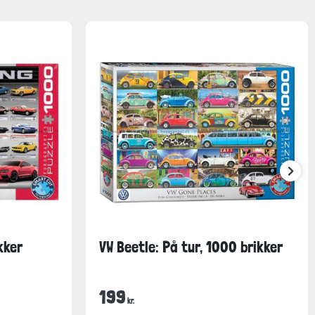
kker
VW Beetle: På tur, 1000 brikker
199
kr.