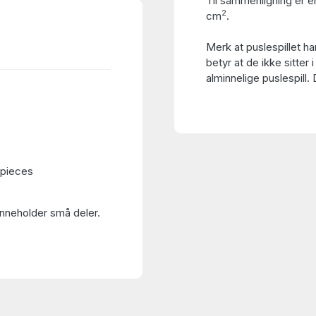
Til sammenligning er en
2
cm
.
Merk at puslespillet h
betyr at de ikke sitter i
alminnelige puslespill.
 pieces
Inneholder små deler.