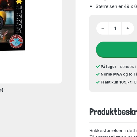
Størrelsen er 49 x 
−
+
På lager
- sendes i 
Norsk MVA og toll 
Frakt kun 109,-
til 
e):
Produktbeskr
Brikkestørrelsen i dett