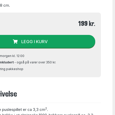
68 cm.
199 kr.
LEGG I KURV
morgen kl. 12:00
inkludert
- også på varer over 350 kr.
Bring pakkeshop
ivelse
2
e puslespillet er ca 3,3 cm
.