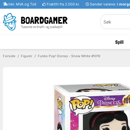
Inkl. MVA og Toll
Fraktfri fra 2.000 kr.
Sender varene:
i morge
Spill
Forside
Figurer
Funko Pop! Disney - Snow White #1019