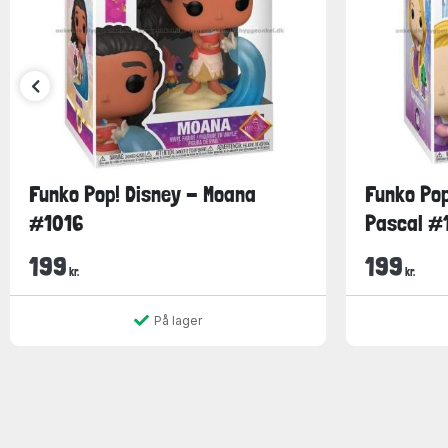
Funko Pop! Disney - Moana
Funko Pop
#1016
Pascal #
199
199
kr.
kr.
På lager