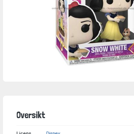
Oversikt
Licens
Disney