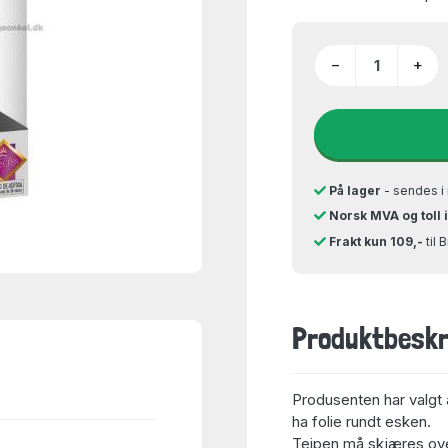
−
+
På lager
- sendes i 
Norsk MVA og toll 
Frakt kun 109,-
til 
Produktbeskr
Produsenten har valgt 
ha folie rundt esken.
Teipen må skjæres over