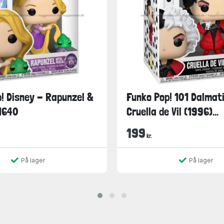
! Disney - Rapunzel &
Funko Pop! 101 Dalmat
1640
Cruella de Vil (1996)...
199
kr.
På lager
På lager