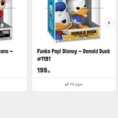
ians -
Funko Pop! Disney - Donald Duck
#1191
199
kr.
På lager