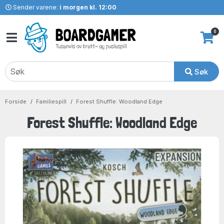
Sender varene:
i morgen kl. 12:00
0
Søk
Forside
Familiespill
Forest Shuffle: Woodland Edge
Forest Shuffle: Woodland Edge