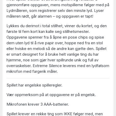
gjennomføre oppgaven, mens motspillerne følger med på
Lydmåleren, som registrerer selv den minste lyd. Lyser
måleren rødt, går alarmen – og oppgaven er tapt!
Lykkes du derimot i total stillhet, vinner du kortet, og den
første til fem kort kan kalle seg stillhetsmester.
Oppgavene spenner fra å åpne en pose chips og spise
dem uten lyd til å rive papir over, hoppe ned fra en stol
eller hviske en melodi så de andre kan gjette den. Spillet
er smart designet for å bruke helt vanlige ting du har
hjemme, noe som gjør hver spillrunde unik og full av
overraskelser. Extreme Silence leveres med en lydfølsom
mikrofon med fargerik måler.
Spillet har engelske spilleregler.
Vær oppmerksom på at oppgavene er på engelsk.
Mikrofonen krever 3 AAA-batterier.
Spillet krever en rekke ting som IKKE følger med, men