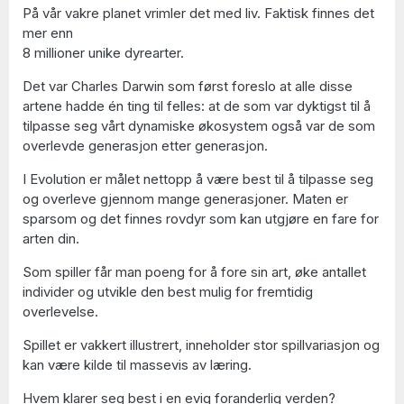
På vår vakre planet vrimler det med liv. Faktisk finnes det
mer enn
8 millioner unike dyrearter.
Det var Charles Darwin som først foreslo at alle disse
artene hadde én ting til felles: at de som var dyktigst til å
tilpasse seg vårt dynamiske økosystem også var de som
overlevde generasjon etter generasjon.
I Evolution er målet nettopp å være best til å tilpasse seg
og overleve gjennom mange generasjoner. Maten er
sparsom og det finnes rovdyr som kan utgjøre en fare for
arten din.
Som spiller får man poeng for å fore sin art, øke antallet
individer og utvikle den best mulig for fremtidig
overlevelse.
Spillet er vakkert illustrert, inneholder stor spillvariasjon og
kan være kilde til massevis av læring.
Hvem klarer seg best i en evig foranderlig verden?