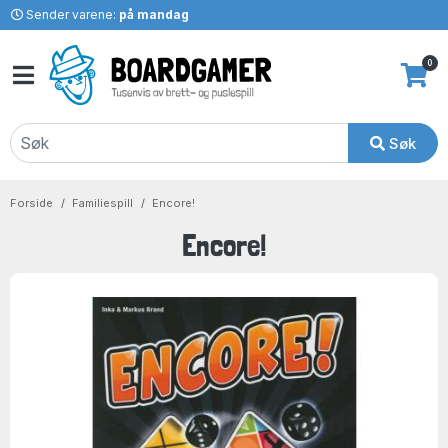
Sender varene:
på mandag
0
Søk
Forside
Familiespill
Encore!
Encore!