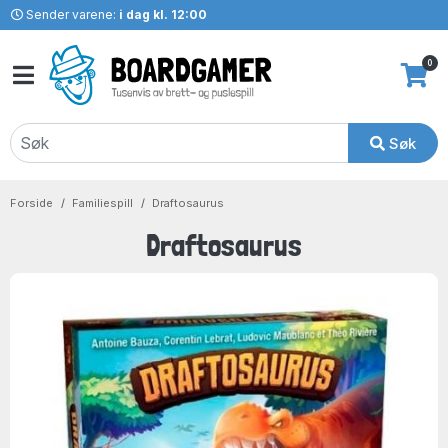
Sender varene:
i dag kl. 12:00
0
Søk
Forside
Familiespill
Draftosaurus
Draftosaurus