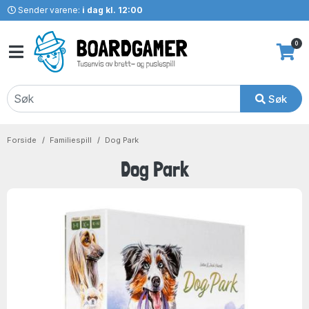
Sender varene:
i dag kl. 12:00
0
Søk
Forside
Familiespill
Dog Park
Dog Park