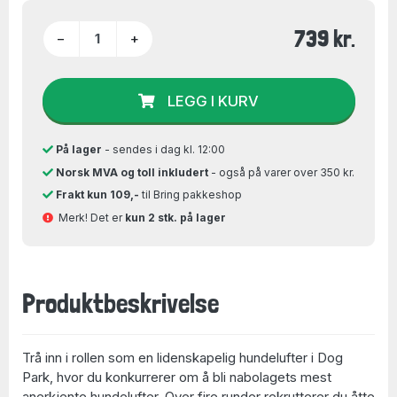
739 kr.
−
+
LEGG I KURV
På lager
- sendes i dag kl. 12:00
Norsk MVA og toll inkludert
- også på varer over 350 kr.
Frakt kun 109,-
til Bring pakkeshop
Merk! Det er
kun 2 stk. på lager
Produktbeskrivelse
Trå inn i rollen som en lidenskapelig hundelufter i Dog
Park, hvor du konkurrerer om å bli nabolagets mest
anerkjente hundelufter. Over fire runder rekrutterer du åtte