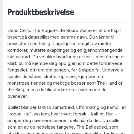
Produktbeskrivelse
Dead Cells: The Rogue-Lite Board Game er et brettspill
basert på dataspillet med samme navn. Du våkner til
bevissthet i en fuktig fangekjeller, omgitt av mørke
korridorer, muterte skapninger og en gjennomtrengende
lukt av død. Du vet ikke hvorfor du er her – men én ting er
klart: du må kjempe deg opp gjennom dette fordervede
fengselet, ett rom om gangen, for å slippe fri. Underveis
samler du våpen, skatter og runer, kjemper mot
monstrøse fiender og mektige bosser som The Hand of
the King, mens du blir sterkere for hver runde du
overlever.
Spillet blander taktisk samarbeid, utforskning og kamp i et
“rogue-lite”-system, hvor hvert forsøk – kalt en Run –
bringer deg nærmere seieren, selv når du dør. Du spiller
som en av de hodeløse fangene, The Beheaded, som
utvikler sine evner gjennom tre veier: Brutality, Tactics og