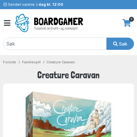
Sender varene:
i dag kl. 12:00
0
Søk
Forside
Familiespill
Creature Caravan
Creature Caravan