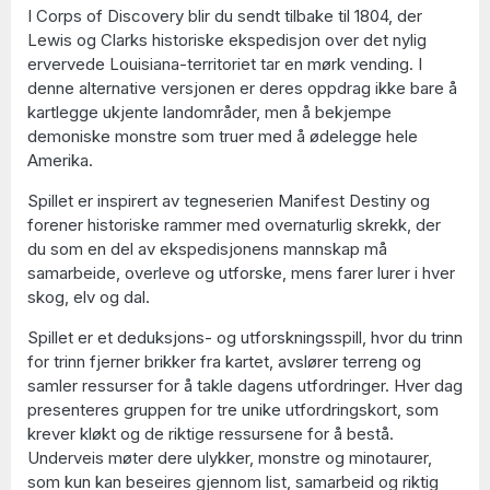
I Corps of Discovery blir du sendt tilbake til 1804, der
Lewis og Clarks historiske ekspedisjon over det nylig
ervervede Louisiana-territoriet tar en mørk vending. I
denne alternative versjonen er deres oppdrag ikke bare å
kartlegge ukjente landområder, men å bekjempe
demoniske monstre som truer med å ødelegge hele
Amerika.
Spillet er inspirert av tegneserien Manifest Destiny og
forener historiske rammer med overnaturlig skrekk, der
du som en del av ekspedisjonens mannskap må
samarbeide, overleve og utforske, mens farer lurer i hver
skog, elv og dal.
Spillet er et deduksjons- og utforskningsspill, hvor du trinn
for trinn fjerner brikker fra kartet, avslører terreng og
samler ressurser for å takle dagens utfordringer. Hver dag
presenteres gruppen for tre unike utfordringskort, som
krever kløkt og de riktige ressursene for å bestå.
Underveis møter dere ulykker, monstre og minotaurer,
som kun kan beseires gjennom list, samarbeid og riktig