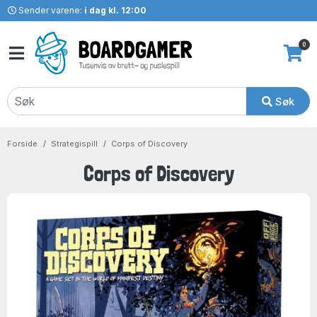
Sender varene:
i dag kl. 12:00
0
Søk
Forside
Strategispill
Corps of Discovery
Corps of Discovery