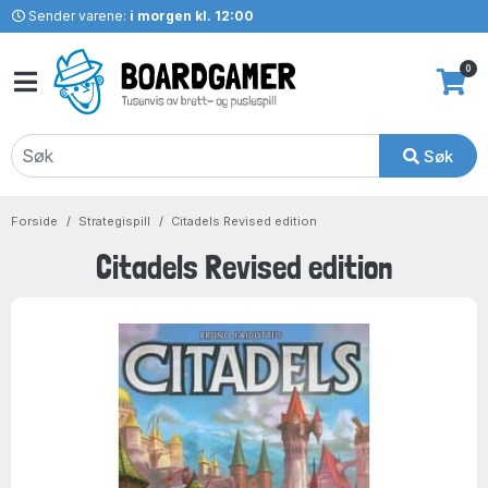
Sender varene:
i morgen kl. 12:00
0
Søk
Forside
Strategispill
Citadels Revised edition
Citadels Revised edition