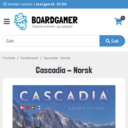
Sender varene:
i morgen kl. 12:00
0
Søk
Forside
Familiespill
Cascadia - Norsk
Cascadia - Norsk