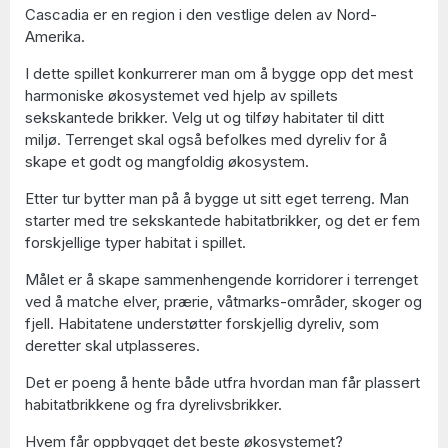
Cascadia er en region i den vestlige delen av Nord-
Amerika.
I dette spillet konkurrerer man om å bygge opp det mest
harmoniske økosystemet ved hjelp av spillets
sekskantede brikker. Velg ut og tilføy habitater til ditt
miljø. Terrenget skal også befolkes med dyreliv for å
skape et godt og mangfoldig økosystem.
Etter tur bytter man på å bygge ut sitt eget terreng. Man
starter med tre sekskantede habitatbrikker, og det er fem
forskjellige typer habitat i spillet.
Målet er å skape sammenhengende korridorer i terrenget
ved å matche elver, prærie, våtmarks-områder, skoger og
fjell. Habitatene understøtter forskjellig dyreliv, som
deretter skal utplasseres.
Det er poeng å hente både utfra hvordan man får plassert
habitatbrikkene og fra dyrelivsbrikker.
Hvem får oppbygget det beste økosystemet?