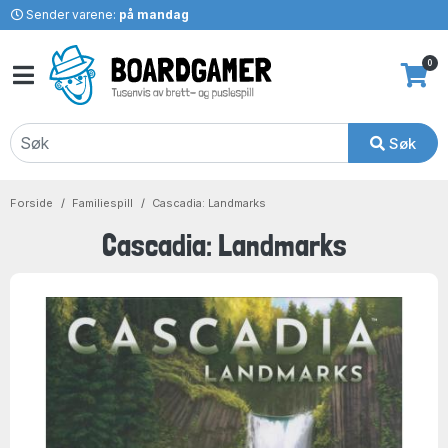
Sender varene:
på mandag
0
Søk
Forside
Familiespill
Cascadia: Landmarks
Cascadia: Landmarks