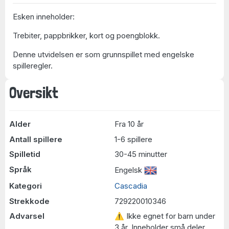
Esken inneholder:
Trebiter, pappbrikker, kort og poengblokk.
Denne utvidelsen er som grunnspillet med engelske
spilleregler.
Oversikt
Alder
Fra 10 år
Antall spillere
1-6 spillere
Spilletid
30-45 minutter
Språk
Engelsk
Kategori
Cascadia
Strekkode
729220010346
Advarsel
⚠ Ikke egnet for barn under
3 år. Inneholder små deler.