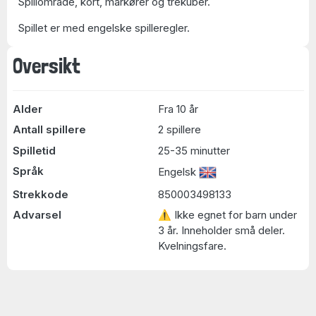
Spillområde, kort, markører og trekuber.
Spillet er med engelske spilleregler.
Oversikt
Alder
Fra 10 år
Antall spillere
2 spillere
Spilletid
25-35 minutter
Språk
Engelsk
Strekkode
850003498133
Advarsel
⚠ Ikke egnet for barn under
3 år. Inneholder små deler.
Kvelningsfare.