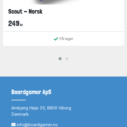
Scout - Norsk
249
kr.
På lager
Boardgamer ApS
Arnbjerg Høje 33, 8800 Viborg
Danmark
info@boardgamer.no