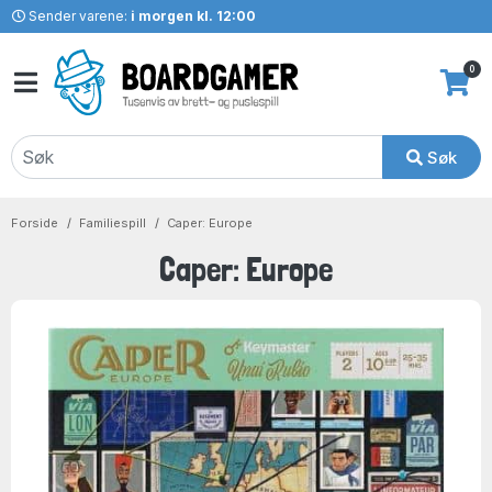
Sender varene:
i morgen kl. 12:00
0
Søk
Forside
Familiespill
Caper: Europe
Caper: Europe