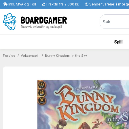
Inkl. MVA og Toll
Fraktfri fra 2.000 kr.
Sender varene:
i morge
Spill
Forside
Voksenspill
Bunny Kingdom: In the Sky