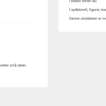
I esken finner du:
1 spillebrett, figurer, k
Denne utvidelsen er me
holder små deler.