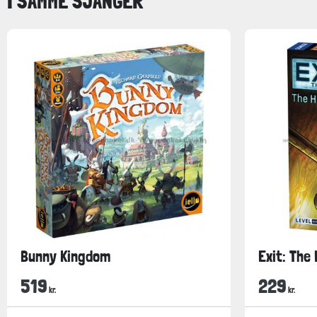
I SAMME SJANGER
Bunny Kingdom
Exit: The
519
229
kr.
kr.