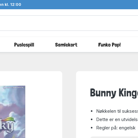
n kl. 12:00
Puslespill
Samlekort
Funko Pop!
Bunny King
Nøkkelen til suksess
Dette er en utvidels
Regler på: engelsk