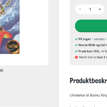
−
+
På lager
- sendes i 
Norsk MVA og toll 
Frakt kun 109,-
til 
Merk! Det er
kun 2 
e):
Produktbeskr
Utvidelse til Bunny Ki