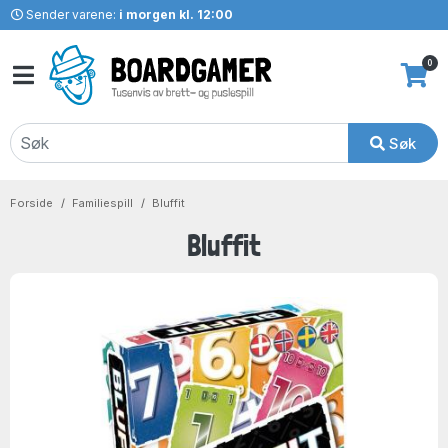
Sender varene:
i morgen kl. 12:00
0
Søk
Forside
Familiespill
Bluffit
Bluffit