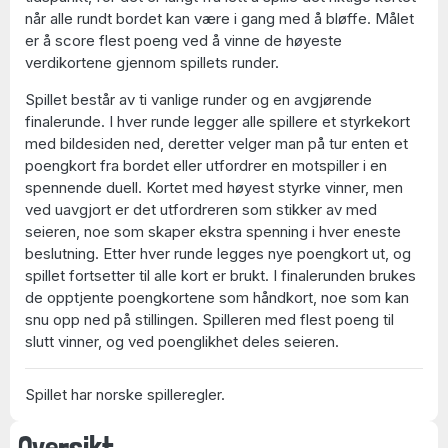
når alle rundt bordet kan være i gang med å bløffe. Målet
er å score flest poeng ved å vinne de høyeste
verdikortene gjennom spillets runder.
Spillet består av ti vanlige runder og en avgjørende
finalerunde. I hver runde legger alle spillere et styrkekort
med bildesiden ned, deretter velger man på tur enten et
poengkort fra bordet eller utfordrer en motspiller i en
spennende duell. Kortet med høyest styrke vinner, men
ved uavgjort er det utfordreren som stikker av med
seieren, noe som skaper ekstra spenning i hver eneste
beslutning. Etter hver runde legges nye poengkort ut, og
spillet fortsetter til alle kort er brukt. I finalerunden brukes
de opptjente poengkortene som håndkort, noe som kan
snu opp ned på stillingen. Spilleren med flest poeng til
slutt vinner, og ved poenglikhet deles seieren.
Spillet har norske spilleregler.
Oversikt