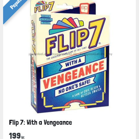
Populær
Flip 7: With a Vengeance
199
kr.