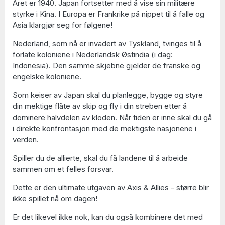
Året er 1940. Japan fortsetter med å vise sin militære
styrke i Kina. I Europa er Frankrike på nippet til å falle og
Asia klargjør seg for følgene!
Nederland, som nå er invadert av Tyskland, tvinges til å
forlate koloniene i Nederlandsk Østindia (i dag:
Indonesia). Den samme skjebne gjelder de franske og
engelske koloniene.
Som keiser av Japan skal du planlegge, bygge og styre
din mektige flåte av skip og fly i din streben etter å
dominere halvdelen av kloden. Når tiden er inne skal du gå
i direkte konfrontasjon med de mektigste nasjonene i
verden.
Spiller du de allierte, skal du få landene til å arbeide
sammen om et felles forsvar.
Dette er den ultimate utgaven av Axis & Allies - større blir
ikke spillet nå om dagen!
Er det likevel ikke nok, kan du også kombinere det med