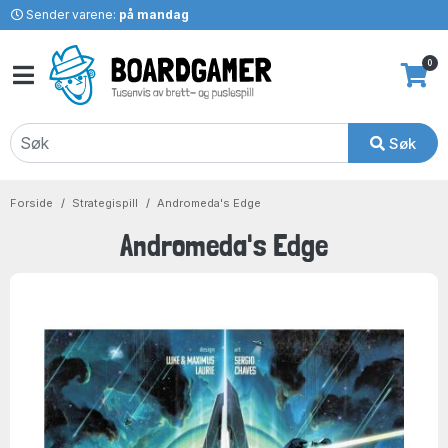
Sender varene:
på mandag
0
Søk
Forside
Strategispill
Andromeda's Edge
Andromeda's Edge