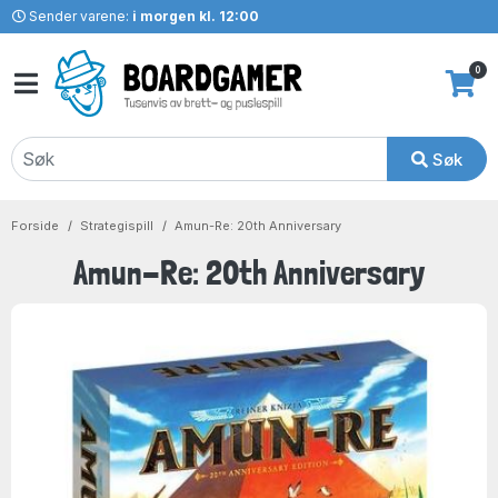
Sender varene:
i morgen kl. 12:00
0
Søk
Forside
Strategispill
Amun-Re: 20th Anniversary
Amun-Re: 20th Anniversary