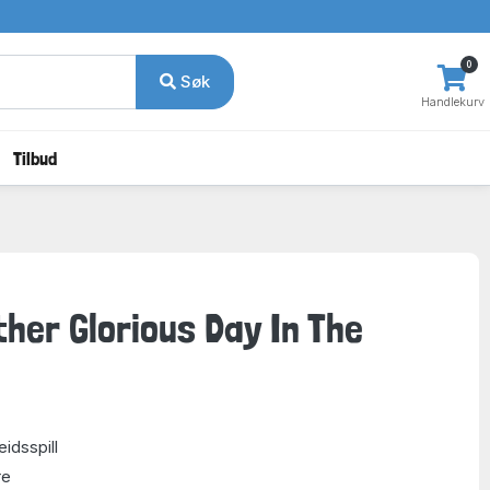
0
Søk
Handlekurv
Tilbud
ther Glorious Day In The
dsspill
re