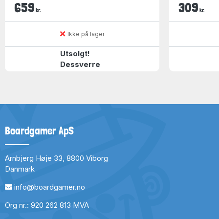
659
309
kr.
kr.
Ikke på lager
Utsolgt!
Dessverre
Boardgamer ApS
Arnbjerg Høje 33, 8800 Viborg
Danmark
info@boardgamer.no
Org nr.: 920 262 813 MVA