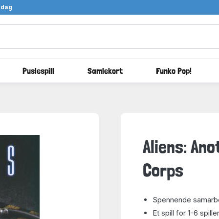
ndag
Puslespill
Samlekort
Funko Pop!
Aliens: Ano
Corps
Spennende samarbei
Et spill for 1-6 spille