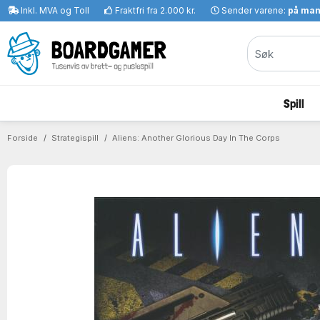
Inkl. MVA og Toll
Fraktfri fra 2.000 kr.
Sender varene:
på ma
Spill
Forside
Strategispill
Aliens: Another Glorious Day In The Corps