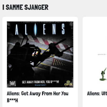
I SAMME SJANGER
Aliens: Get Away From Her You
Aliens: U
B***H