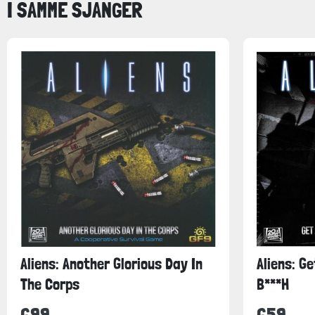
I SAMME SJANGER
Aliens: Another Glorious Day In
Aliens: G
The Corps
B***H
699
659