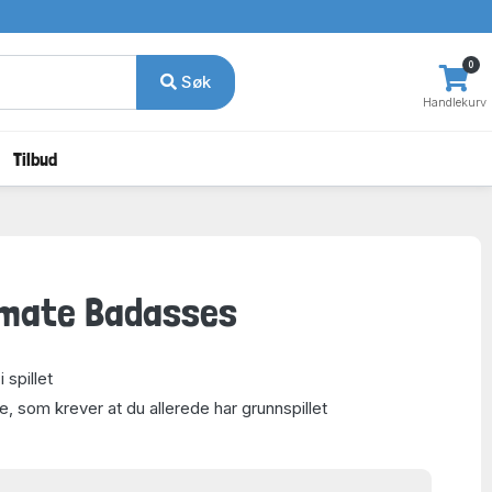
0
Søk
Handlekurv
Tilbud
timate Badasses
i spillet
e, som krever at du allerede har grunnspillet