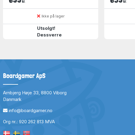
kr.
kr.
Ikke på lager
Utsolgt!
Dessverre
Boardgamer ApS
Arnbjerg Høje 33, 8800 Viborg
Danmark
info@boardgamer.no
Org nr.: 920 262 813 MVA