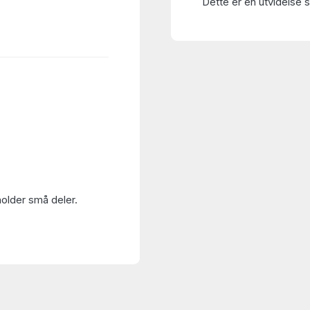
Dette er en utvidelse s
holder små deler.