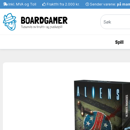
Inkl. MVA og Toll
Fraktfri fra 2.000 kr.
Sender varene:
på ma
Spill