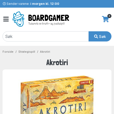
Sender varene:
i morgen kl. 12:00
0
Søk
Forside
Strategispill
Akrotiri
Akrotiri