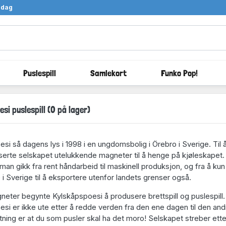
ndag
Puslespill
Samlekort
Funko Pop!
si puslespill (0 på lager)
si så dagens lys i 1998 i en ungdomsbolig i Örebro i Sverige. Til
rte selskapet utelukkende magneter til å henge på kjøleskapet. 
r man gikk fra rent håndarbeid til maskinell produksjon, og fra å ku
i Sverige til å eksportere utenfor landets grenser også.
eter begynte Kylskåpspoesi å produsere brettspill og puslespill.
si er ikke ute etter å redde verden fra den ene dagen til den an
ning er at du som pusler skal ha det moro! Selskapet streber ett