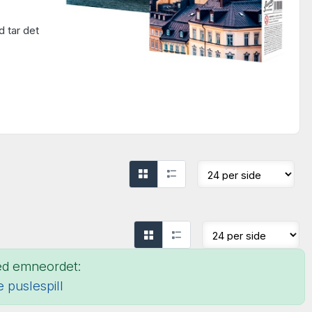
d tar det
med emneordet:
le puslespill