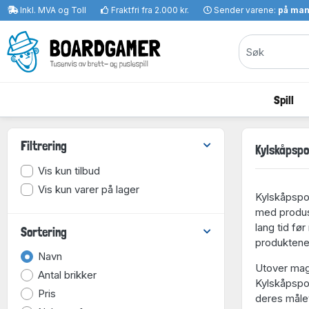
Inkl. MVA og Toll
Fraktfri fra 2.000 kr.
Sender varene:
på ma
Spill
Filtrering
Kylskåpspoe
Vis kun tilbud
Vis kun varer på lager
Kylskåpspoe
med produse
lang tid fø
Sortering
produktene 
Navn
Utover magn
Antal brikker
Kylskåpspoe
Pris
deres målet