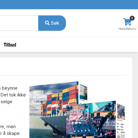
0
Søk
Handlekurv
Tilbud
 å beynne
Det tok ikke
n selge
dre, men
er å skape