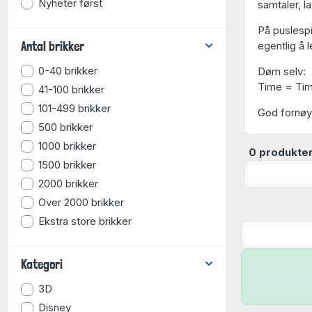
Nyheter først
samtaler, l
På puslespi
Antal brikker
egentlig å 
0-40 brikker
Døm selv:
Time = Tim
41-100 brikker
101-499 brikker
God fornøy
500 brikker
1000 brikker
0 produkter
1500 brikker
2000 brikker
Over 2000 brikker
Ekstra store brikker
Kategori
3D
Disney