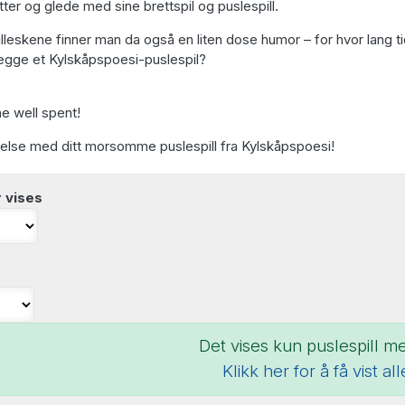
atter og glede med sine brettspil og puslespill.
lleskene finner man da også en liten dose humor – for hvor lang ti
legge et Kylskåpspoesi-puslespil?
e well spent!
else med ditt morsomme puslespill fra Kylskåpspoesi!
 vises
Det vises kun puslespill 
Klikk her for å få vist al