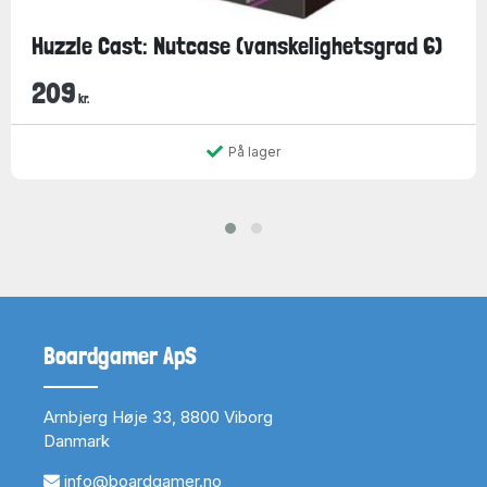
Huzzle Cast: Nutcase (vanskelighetsgrad 6)
209
kr.
På lager
Boardgamer ApS
Arnbjerg Høje 33, 8800 Viborg
Danmark
info@boardgamer.no