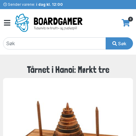
Sender varene:
i dag kl. 12:00
0
Søk
Tårnet i Hanoi: Mørkt tre