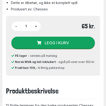
Dette er tilbehør, og ikke et komplett spill
Produsert av: Chessex
65 kr.
−
+
LEGG I KURV
På lager
- sendes på mandag
Norsk MVA og toll inkludert
- også på varer over 350 kr.
Frakt kun 109,-
til Bring pakkeshop
Produktbeskrivelse
12 flotte terninger fra den tyske produsenten Chessex.