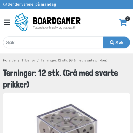
Sender varene:
på mandag
0
Søk
Forside
Tilbehør
Terninger: 12 stk. (Grå med svarte prikker)
Terninger: 12 stk. (Grå med svarte
prikker)