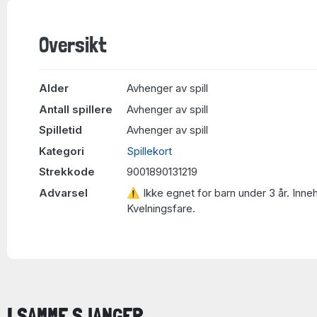
Oversikt
Alder
Avhenger av spill
Antall spillere
Avhenger av spill
Spilletid
Avhenger av spill
Kategori
Spillekort
Strekkode
9001890131219
Advarsel
⚠ Ikke egnet for barn under 3 år. Inne
Kvelningsfare.
I SAMME SJANGER