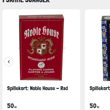
Spillekort: Noble House - Rød
Spillekort
50
50
kr.
kr.