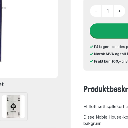
−
+
På lager
- sendes 
Norsk MVA og toll 
Frakt kun 109,-
til 
e):
Produktbeskr
Et flott sett spillekort ti
Disse Noble House-kor
bakgrunn.