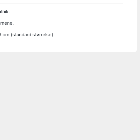
atnik.
ørnene.
8 cm (standard størrelse).