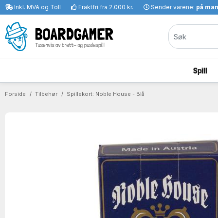
Inkl. MVA og Toll
Fraktfri fra 2.000 kr.
Sender varene:
på ma
Spill
Forside
Tilbehør
Spillekort: Noble House - Blå