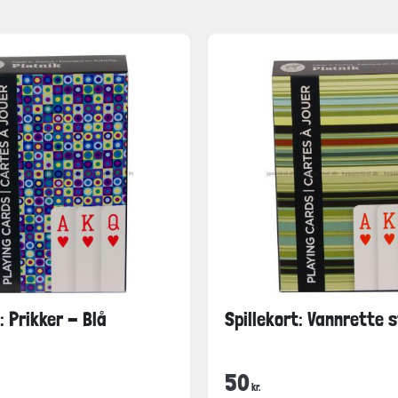
: Prikker - Blå
Spillekort: Vannrette s
50
kr.