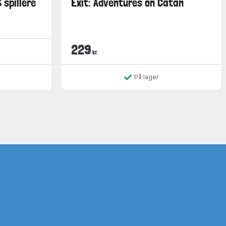
 spillere
Exit: Adventures on Catan
229
kr.
På lager