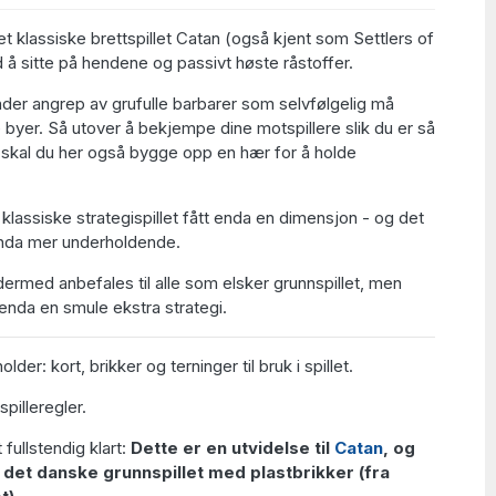
det klassiske brettspillet Catan (også kjent som Settlers of
 å sitte på hendene og passivt høste råstoffer.
der angrep av grufulle barbarer som selvfølgelig må
e byer. Så utover å bekjempe dine motspillere slik du er så
et, skal du her også bygge opp en hær for å holde
klassiske strategispillet fått enda en dimensjon - og det
enda mer underholdende.
ermed anbefales til alle som elsker grunnspillet, men
nda en smule ekstra strategi.
der: kort, brikker og terninger til bruk i spillet.
pilleregler.
 fullstendig klart:
Dette er en utvidelse til
Catan
, og
n det danske grunnspillet med plastbrikker (fra