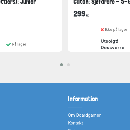
ttlers): Junior
Catan: Sjøfarere - 5-6
299
kr.
Ikke på lager
Utsolgt!
På lager
Dessverre
Information
Om Boardgamer
Kontakt