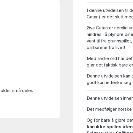
I denne utvidelsen til 
Catan) er det slutt med
Øya Catan er nemlig un
hindres i å plyndre din
vant til fra grunnspill
barbarene fra livet!
Med andre ord har det 
gjør det faktisk bare 
Denne utvidelsen kan d
godt kunne tenke seg e
holder små deler.
Denne utvidelsen innehol
Det medfølger norske s
Og for bare å gjøre det
kan ikke spilles ute