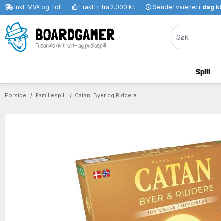
Inkl. MVA og Toll
Fraktfri fra 2.000 kr.
Sender varene:
i dag k
Spill
Forside
Familiespill
Catan: Byer og Riddere