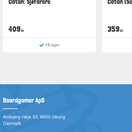
Catan: Sjøfarere
Catan (Se
409
359
kr.
kr.
På lager
Boardgamer ApS
Arnbjerg Høje 33, 8800 Viborg
Danmark