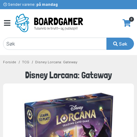
Sender varene:
på mandag
0
Søk
Forside
TCG
Disney Lorcana: Gateway
Disney Lorcana: Gateway