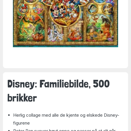
Disney: Familiebilde, 500
brikker
Herlig collage med alle de kjente og elskede Disney-
figurene
Peter Pan svever høyt oppe og passer på at alt går