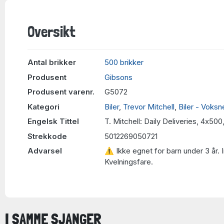
Oversikt
Antal brikker
500 brikker
Produsent
Gibsons
Produsent varenr.
G5072
Kategori
Biler
,
Trevor Mitchell
,
Biler - Voksn
Engelsk Tittel
T. Mitchell: Daily Deliveries, 4x50
Strekkode
5012269050721
Advarsel
⚠ Ikke egnet for barn under 3 år. 
Kvelningsfare.
I SAMME SJANGER