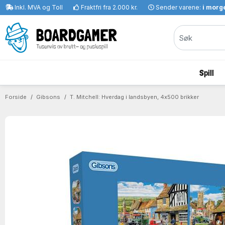
Inkl. MVA og Toll
Fraktfri fra 2.000 kr.
Sender varene:
i morge
Spill
Forside
Gibsons
T. Mitchell: Hverdag i landsbyen, 4x500 brikker