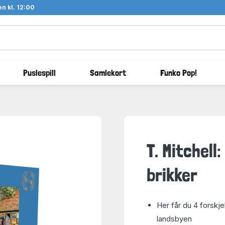
n kl. 12:00
Puslespill
Samlekort
Funko Pop!
T. Mitchell
brikker
Her får du 4 forskjel
landsbyen