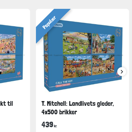
Populær
kt til
T. Mitchell: Landlivets gleder,
4x500 brikker
439
kr.