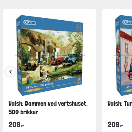
Walsh: Dammen ved vertshuset,
Walsh: Tur
500 brikker
209
209
kr.
kr.