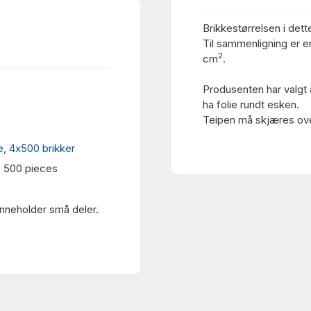
Brikkestørrelsen i dett
Til sammenligning er en
2
cm
.
Produsenten har valgt 
ha folie rundt esken.
Teipen må skjæres over
e
,
4x500 brikker
0, 500 pieces
Inneholder små deler.