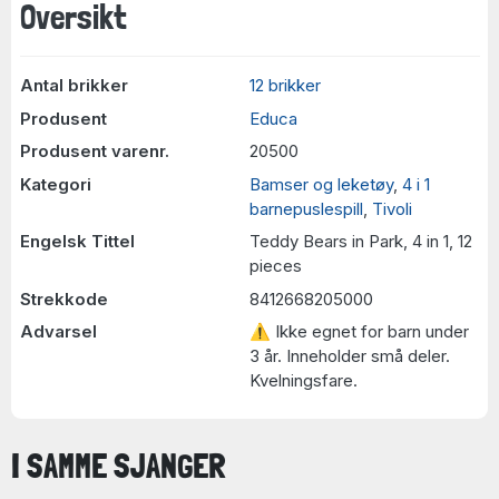
Oversikt
Antal brikker
12 brikker
Produsent
Educa
Produsent varenr.
20500
Kategori
Bamser og leketøy
,
4 i 1
barnepuslespill
,
Tivoli
Engelsk Tittel
Teddy Bears in Park, 4 in 1, 12
pieces
Strekkode
8412668205000
Advarsel
⚠ Ikke egnet for barn under
3 år. Inneholder små deler.
Kvelningsfare.
I SAMME SJANGER