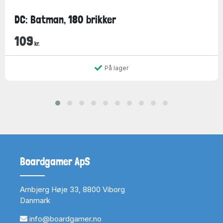
DC: Batman, 180 brikker
109
kr.
På lager
Boardgamer ApS
Arnbjerg Høje 33, 8800 Viborg
Danmark
info@boardgamer.no