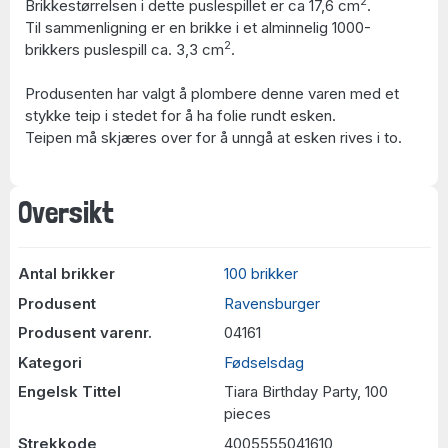
2
Brikkestørrelsen i dette puslespillet er ca 17,6 cm
.
Til sammenligning er en brikke i et alminnelig 1000-
2
brikkers puslespill ca. 3,3 cm
.
Produsenten har valgt å plombere denne varen med et
stykke teip i stedet for å ha folie rundt esken.
Teipen må skjæres over for å unngå at esken rives i to.
Oversikt
Antal brikker
100 brikker
Produsent
Ravensburger
Produsent varenr.
04161
Kategori
Fødselsdag
Engelsk Tittel
Tiara Birthday Party, 100
pieces
Strekkode
4005555041610