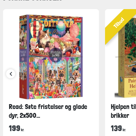
Tilbud
Read: Søte fristelser og glade
Hjelpen t
dyr, 2x500...
brikker
199
139
kr.
kr.