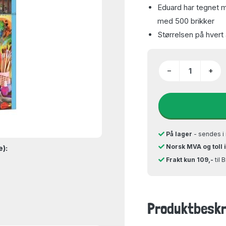
Eduard har tegnet mo
med 500 brikker
Størrelsen på hvert
−
+
På lager
- sendes i 
Norsk MVA og toll 
e):
Frakt kun 109,-
til 
Produktbeskr