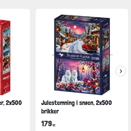
er, 2x500
Julestemning i snøen, 2x500
brikker
179
kr.