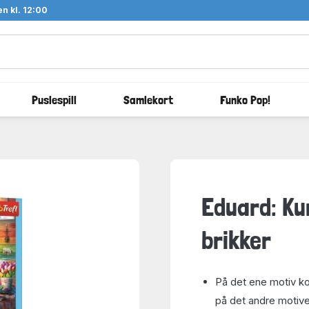
n kl. 12:00
Puslespill
Samlekort
Funko Pop!
Eduard: Ku
brikker
På det ene motiv ko
på det andre motive