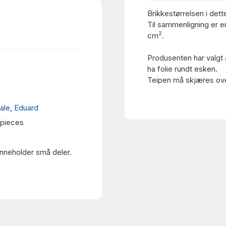
Brikkestørrelsen i dett
Til sammenligning er en
2
cm
.
Produsenten har valgt 
ha folie rundt esken.
Teipen må skjæres over
ale
,
Eduard
 pieces
Inneholder små deler.