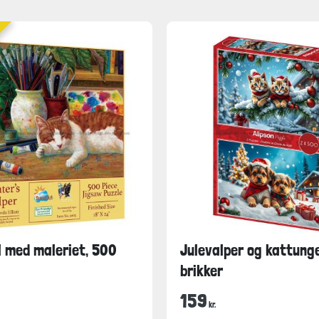
il med maleriet, 500
Julevalper og kattung
brikker
159
kr.