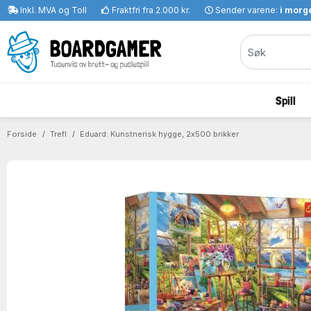
Inkl. MVA og Toll
Fraktfri fra 2.000 kr.
Sender varene:
i morge
Spill
Forside
Trefl
Eduard: Kunstnerisk hygge, 2x500 brikker