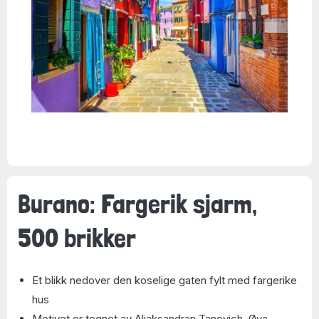
Burano: Fargerik sjarm,
500 brikker
Et blikk nedover den koselige gaten fylt med fargerike
hus
Motivet er tegnet av Aliaksandran Tanovich. Øya