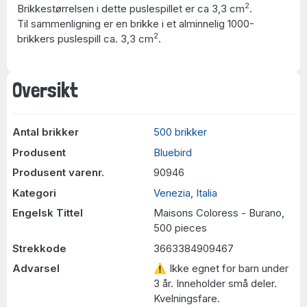
2
Brikkestørrelsen i dette puslespillet er ca 3,3 cm
.
Til sammenligning er en brikke i et alminnelig 1000-
2
brikkers puslespill ca. 3,3 cm
.
Oversikt
Antal brikker
500 brikker
Produsent
Bluebird
Produsent varenr.
90946
Kategori
Venezia
,
Italia
Engelsk Tittel
Maisons Coloress - Burano,
500 pieces
Strekkode
3663384909467
Advarsel
⚠ Ikke egnet for barn under
3 år. Inneholder små deler.
Kvelningsfare.