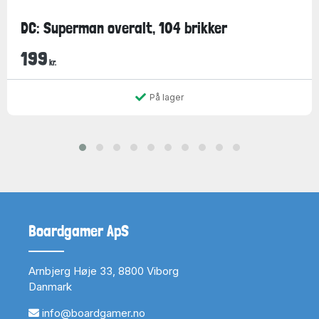
DC: Superman overalt, 104 brikker
199
kr.
På lager
Boardgamer ApS
Arnbjerg Høje 33, 8800 Viborg
Danmark
info@boardgamer.no