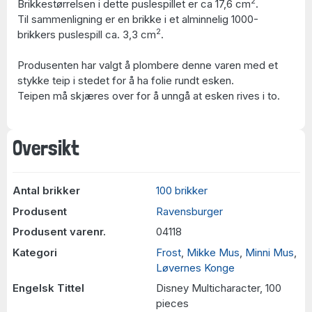
2
Brikkestørrelsen i dette puslespillet er ca 17,6 cm
.
Til sammenligning er en brikke i et alminnelig 1000-
2
brikkers puslespill ca. 3,3 cm
.
Produsenten har valgt å plombere denne varen med et
stykke teip i stedet for å ha folie rundt esken.
Teipen må skjæres over for å unngå at esken rives i to.
Oversikt
Antal brikker
100 brikker
Produsent
Ravensburger
Produsent varenr.
04118
Kategori
Frost
,
Mikke Mus
,
Minni Mus
,
Løvernes Konge
Engelsk Tittel
Disney Multicharacter, 100
pieces