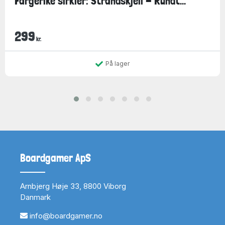
Fargerike sirkler: Strandskjell - Rundt...
299
kr.
På lager
Boardgamer ApS
Arnbjerg Høje 33, 8800 Viborg
Danmark
info@boardgamer.no