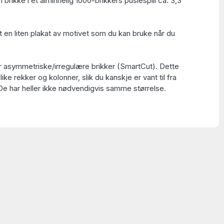
 brikke i et alminnelig 1000-brikkers puslespill ca. 3,3
t en liten plakat av motivet som du kan bruke når du
ar asymmetriske/irregulære brikker (SmartCut). Dette
 like rekker og kolonner, slik du kanskje er vant til fra
 De har heller ikke nødvendigvis samme størrelse.