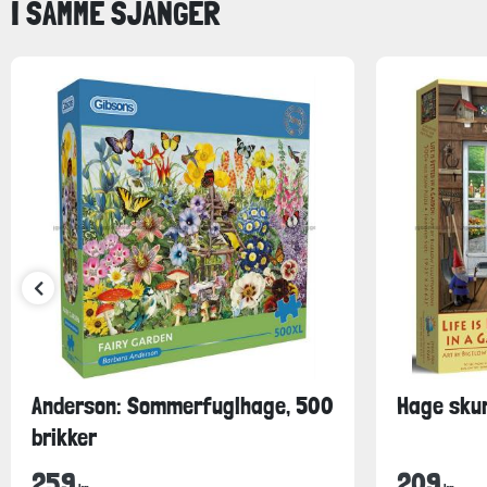
I SAMME SJANGER
Anderson: Sommerfuglhage, 500
Hage skur
brikker
259
209