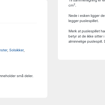
Til sammenligning er en
2
cm
.
Nede i esken ligger de
legger puslespillet.
Merk at puslespillet h
betyr at de ikke sitter i
alminnelige puslespill.
mster
,
Solsikker
,
Inneholder små deler.