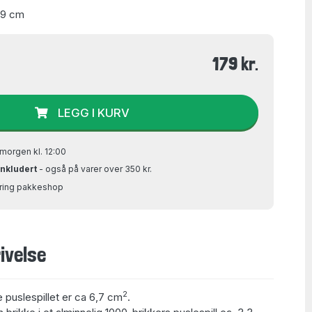
49 cm
179 kr.
LEGG I KURV
morgen kl. 12:00
inkludert
- også på varer over 350 kr.
Bring pakkeshop
ivelse
2
e puslespillet er ca 6,7 cm
.