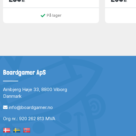
kr.
kr.
På lager
Boardgamer ApS
Arnbjerg Høje 33, 8800 Viborg
Danmark
info@boardgamer.no
Org nr.: 920 262 813 MVA