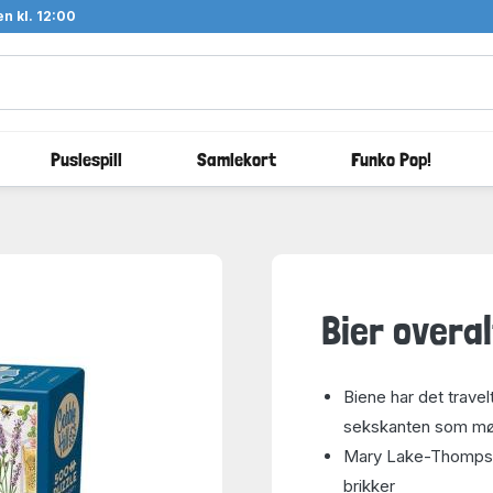
n kl. 12:00
Puslespill
Samlekort
Funko Pop!
Bier overal
Biene har det trave
sekskanten som møn
Mary Lake-Thompson 
brikker