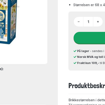
Størrelsen er 68 x 
−
+
På lager
- sendes i 
Norsk MVA og toll 
Frakt kun 109,-
til 
e):
Produktbeskr
Brikkestørrelsen i dett