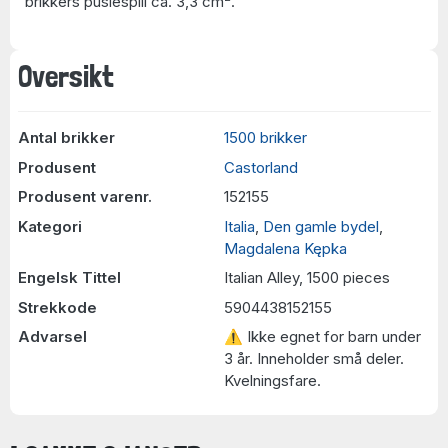
brikkers puslespill ca. 3,3 cm
.
Oversikt
Antal brikker
1500 brikker
Produsent
Castorland
Produsent varenr.
152155
Kategori
Italia
,
Den gamle bydel
,
Magdalena Kępka
Engelsk Tittel
Italian Alley, 1500 pieces
Strekkode
5904438152155
Advarsel
⚠ Ikke egnet for barn under
3 år. Inneholder små deler.
Kvelningsfare.