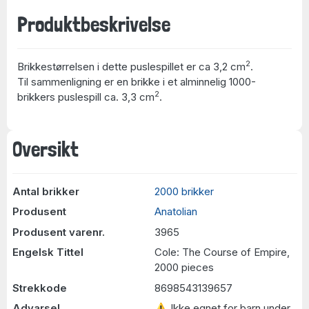
Produktbeskrivelse
2
Brikkestørrelsen i dette puslespillet er ca 3,2 cm
.
Til sammenligning er en brikke i et alminnelig 1000-
2
brikkers puslespill ca. 3,3 cm
.
Oversikt
Antal brikker
2000 brikker
Produsent
Anatolian
Produsent varenr.
3965
Engelsk Tittel
Cole: The Course of Empire,
2000 pieces
Strekkode
8698543139657
Advarsel
⚠ Ikke egnet for barn under